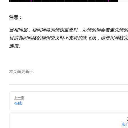
注意
：
当相同层，相同网络的铺铜重叠时，后铺的铜会覆盖先铺的
目前相同网络的铺铜交叉时不支持消除飞线，请使用导线完
连接。
本页面更新于:
Pager
上一页
布线
实